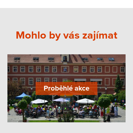
Mohlo by vás zajímat
Proběhlé akce