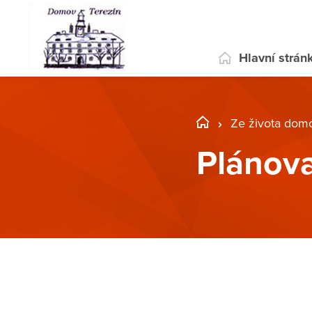
Hlavní strán
Ze života dom
Plánov