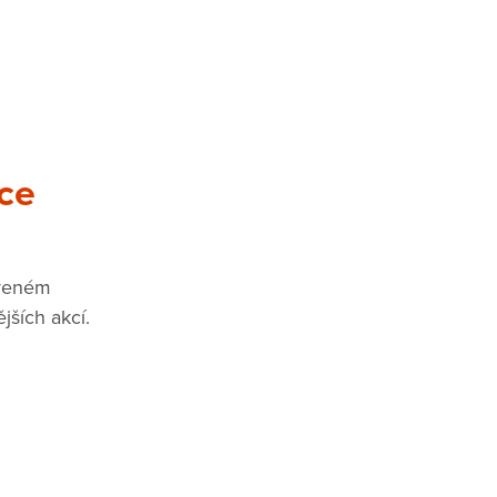
ce
aveném
ějších akcí.