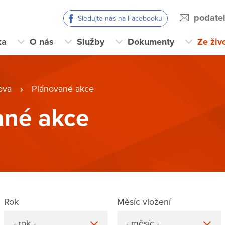
podate
Sledujte nás na Facebooku
ka
O nás
Služby
Dokumenty
Ze živ
ova
Plánované akce
ané akce
Rok
Měsíc vložení
- rok -
- měsíc -