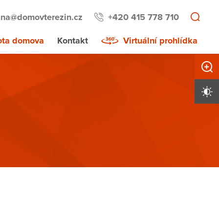
lna@domovterezin.cz
+420 415 778 710
ota domova
Kontakt
Virtuální prohlídka
Zvětši
Vysoký 