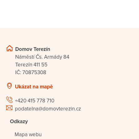
Domov Terezín
Náměstí Čs. Armády 84
Terezín 411 55
IČ: 70875308
Ukázat na mapě
+420 415 778 710
podatelna@domovterezin.cz
Odkazy
Mapa webu