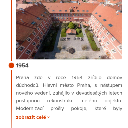
1954
Praha zde v roce 1954 zřídilo domov
důchodců. Hlavní město Praha, s nástupem
nového vedení, zahájilo v devadesátých letech
postupnou rekonstrukci celého objektu.
Modernizací prošly pokoje, které byly
přebudovány na jednolůžkové, dvoulůžkové a
zobrazit celé
třílůžkové. Byl vybudován stravovací úsek