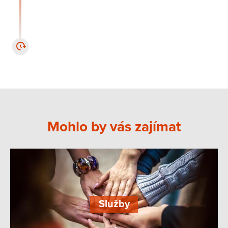
včetně nové kuchyně, jídelny, prádelny, kotelny
a dílny pro různé činnosti např. keramická dílna,
truhlářská dílna, muzikoterapie, knihovna,
tělocvična atd.
Mohlo by vás zajímat
Služby