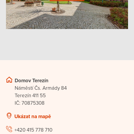
Domov Terezín
Náměstí Čs. Armády 84
Terezín 411 55
IČ: 70875308
Ukázat na mapě
+420 415 778 710